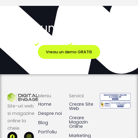
Vezi cum poate arăta
site-ul tău
Fără costuri
Fără obligații
Vreau un demo GRATIS
Meniu
Servicii
Home
Creare Site
Site-uri web
Web
si magazine
Despre noi
Creare
online la
Magazin
Blog
Online
cheie.
Portfoliu
F
I
Marketing