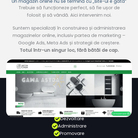
Un magazin online nu se termină cu „site-ul e gata”
Trebuie
să
funcționeze
perfect,
să
fie
ușor
de
folosit
și
să
vândă
. Aici intervenim noi.
Suntem
specializați
în
construirea
și
administrarea
magazinelor online,
inclusiv
partea
de
marketing
–
Google Ads,
Meta
Ads
și
strategii de
creștere
.
Totul
într
-un
singur
loc,
fără
bătăi
de cap.
Dezvoltare
Administrare
Promovare