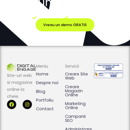
Vezi cum poate arăta
site-ul tău
Fără costuri
Fără obligații
Vreau un demo GRATIS
Meniu
Servicii
Home
Creare Site
Site-uri web
Web
si magazine
Despre noi
Creare
online la
Magazin
Blog
Online
cheie.
Portfoliu
F
I
Marketing
a
n
Online
Contact
c
s
e
t
Campanii
b
a
SEO
o
g
Administrare
o
r