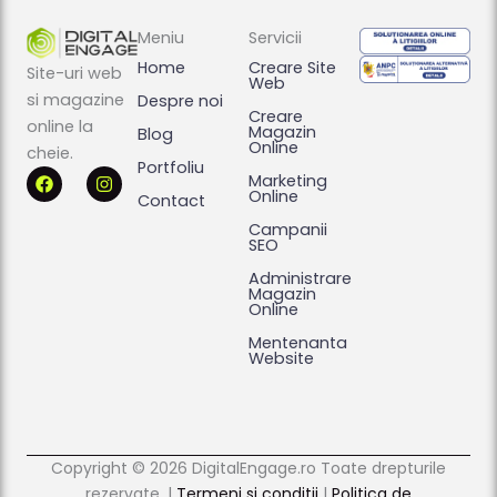
Meniu
Servicii
Home
Creare Site
Site-uri web
Web
si magazine
Despre noi
Creare
online la
Magazin
Blog
Online
cheie.
Portfoliu
F
I
Marketing
a
n
Online
Contact
c
s
e
t
Campanii
b
a
SEO
o
g
Administrare
o
r
Magazin
k
a
Online
m
Mentenanta
Website
Copyright © 2026 DigitalEngage.ro Toate drepturile
rezervate. |
Termeni si conditii
|
Politica de