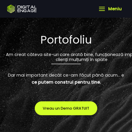
Portfoliu
Skip
Meniu
to
content
Portofoliu
Am creat câteva site-uri care arată bine, funcționează imp
clienți mulțumiți în spate
Dar mai important decât ce-am făcut până acum… e
ce putem construi pentru tine.
Vreau un Demo GRATUIT